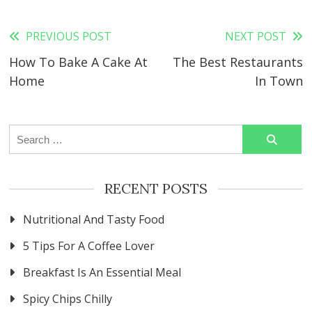
Read
PREVIOUS POST
NEXT POST
How To Bake A Cake At
The Best Restaurants
more
Home
In Town
articles
Search
for:
RECENT POSTS
Nutritional And Tasty Food
5 Tips For A Coffee Lover
Breakfast Is An Essential Meal
Spicy Chips Chilly