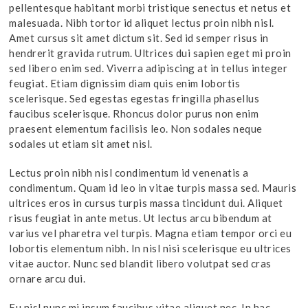
pellentesque habitant morbi tristique senectus et netus et
malesuada. Nibh tortor id aliquet lectus proin nibh nisl.
Amet cursus sit amet dictum sit. Sed id semper risus in
hendrerit gravida rutrum. Ultrices dui sapien eget mi proin
sed libero enim sed. Viverra adipiscing at in tellus integer
feugiat. Etiam dignissim diam quis enim lobortis
scelerisque. Sed egestas egestas fringilla phasellus
faucibus scelerisque. Rhoncus dolor purus non enim
praesent elementum facilisis leo. Non sodales neque
sodales ut etiam sit amet nisl.
Lectus proin nibh nisl condimentum id venenatis a
condimentum. Quam id leo in vitae turpis massa sed. Mauris
ultrices eros in cursus turpis massa tincidunt dui. Aliquet
risus feugiat in ante metus. Ut lectus arcu bibendum at
varius vel pharetra vel turpis. Magna etiam tempor orci eu
lobortis elementum nibh. In nisl nisi scelerisque eu ultrices
vitae auctor. Nunc sed blandit libero volutpat sed cras
ornare arcu dui.
Eu nisl nunc mi ipsum faucibus vitae aliquet nec. In hac