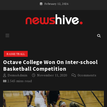
Skip
February 12, 2026
to
content
Sports
Demo for
Newshive
Newshive Sports
BASKETBALL
Octave College Won On Inter-school
Basketball Competition
DemoAdmin
November 11, 2020
0
comments
2.545 mins read