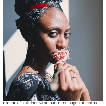
LIFESTYLE
Bold And Beautiful
July 8, 2020
In egestas erat imperdiet sed euismod nisi porta.
Risus nullam eget felis eget nunc lobortis mattis
aliquam. Eu ultrices vitae auctor eu augue ut lectus