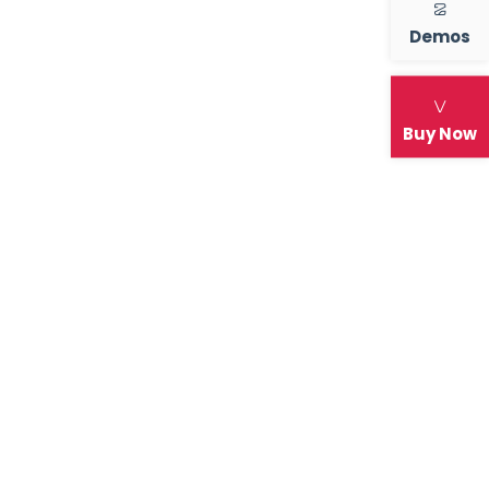
Demos
Buy Now
r